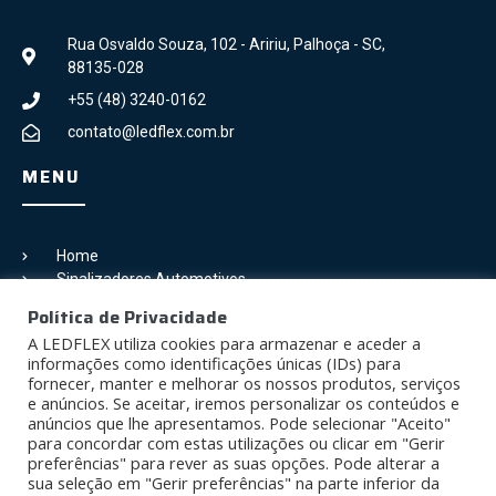
Rua Osvaldo Souza, 102 - Aririu, Palhoça - SC,
88135-028
+55 (48) 3240-0162
contato@ledflex.com.br
MENU
Home
Sinalizadores Automotivos
Galeria
Política de Privacidade
Blog
A LEDFLEX utiliza cookies para armazenar e aceder a
Contato
informações como identificações únicas (IDs) para
fornecer, manter e melhorar os nossos produtos, serviços
SIGA-NOS
e anúncios. Se aceitar, iremos personalizar os conteúdos e
anúncios que lhe apresentamos. Pode selecionar "Aceito"
para concordar com estas utilizações ou clicar em "Gerir
preferências" para rever as suas opções. Pode alterar a
sua seleção em "Gerir preferências" na parte inferior da