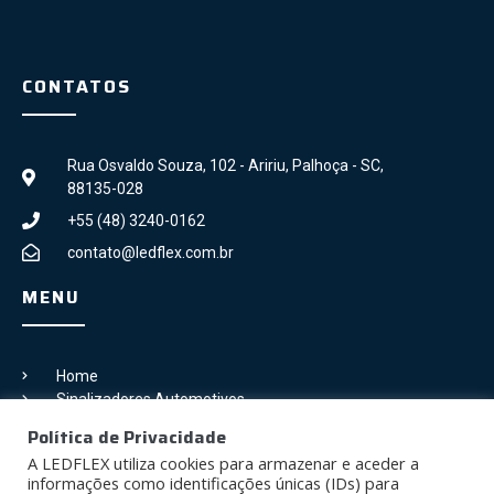
CONTATOS
Rua Osvaldo Souza, 102 - Aririu, Palhoça - SC,
88135-028
+55 (48) 3240-0162
contato@ledflex.com.br
MENU
Home
Sinalizadores Automotivos
Galeria
Política de Privacidade
Blog
A LEDFLEX utiliza cookies para armazenar e aceder a
Contato
informações como identificações únicas (IDs) para