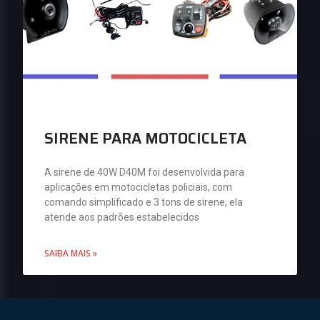
SIRENE PARA MOTOCICLETA
A sirene de 40W D40M foi desenvolvida para
aplicações em motocicletas policiais, com
comando simplificado e 3 tons de sirene, ela
atende aos padrões estabelecidos
SAIBA MAIS »