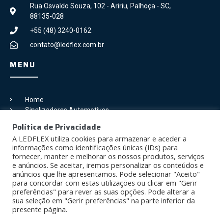
Rua Osvaldo Souza, 102 - Aririu, Palhoça - SC,
88135-028
+55 (48) 3240-0162
contato@ledflex.com.br
MENU
Home
Sinalizadores Automotivos
Galeria
Política de Privacidade
Blog
A LEDFLEX utiliza cookies para armazenar e aceder a
Contato
informações como identificações únicas (IDs) para
fornecer, manter e melhorar os nossos produtos, serviços
SIGA-NOS
e anúncios. Se aceitar, iremos personalizar os conteúdos e
anúncios que lhe apresentamos. Pode selecionar "Aceito"
para concordar com estas utilizações ou clicar em "Gerir
preferências" para rever as suas opções. Pode alterar a
sua seleção em "Gerir preferências" na parte inferior da
presente página.